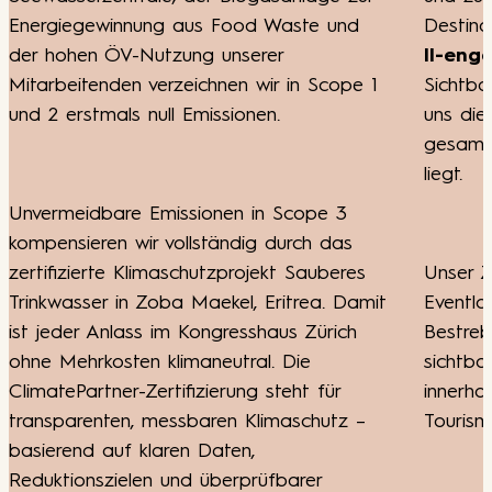
 und
Destination. Mit der Teilnahme auf
Level
II-engaged
stärken wir unsere
Scope 1
Sichtbarkeit nach aussen und zeigen, dass
uns die nachhaltige Entwicklung des
gesamten Standorts Zürich am Herzen
liegt.
e 3
 das
uberes
Unser Ziel ist es, als führende
a. Damit
Eventlocation in Zürich unsere
ürich
Bestrebungen im Bereich Nachhaltigkeit
sichtbar zu machen und eine Vorreiterrolle
für
innerhalb der Stadt und der Schweizer
utz –
Tourismuslandschaft einzunehmen.
r