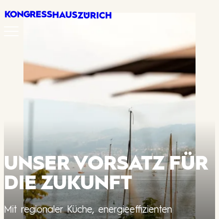
Menü
Erleben
Planen
Über un
Jobs
UNSER VORSATZ FÜR
DIE ZUKUNFT
Anfrag
Mit regionaler Küche, energieeffizienten