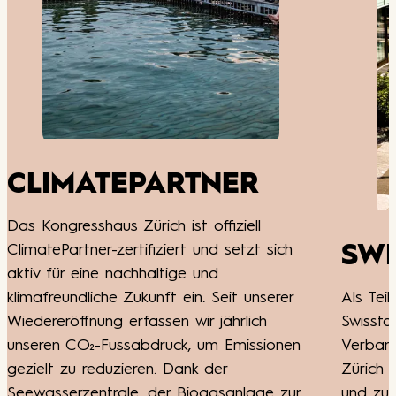
R
l
t sich
SWISSTAINABLE
nserer
Als Teil des Nachhaltigkeitsprogramms
ch
Swisstainable vom Schweizer Tourismus-
sionen
Verband engagiert sich das Kongresshaus
Zürich aktiv für eine verantwortungsvolle
ge zur
und zukunftsorientierte Entwicklung der