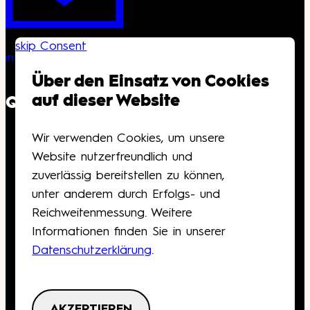
skip Consent
info@kongresshaus.ch
Über den Einsatz von Cookies
auf dieser Website
QUICKLINKS
Wir verwenden Cookies, um unsere
Downloads
Website nutzerfreundlich und
Anfahrt
zuverlässig bereitstellen zu können,
Barrierefreiheit
unter anderem durch Erfolgs- und
Gutscheine
Reichweitenmessung. Weitere
Kontakt
Informationen finden Sie in unserer
Datenschutzerklärung
.
Deutsch
English
Navigation
AKZEPTIEREN