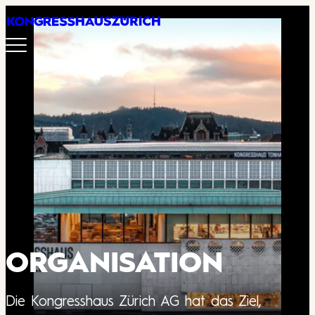
Menü
Erleben
Planen
Über un
Jobs
ORGANISATION
Anfrag
Die Kongresshaus Zürich AG hat das Ziel,