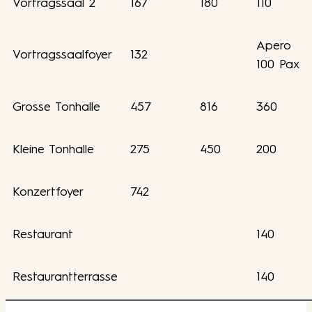
Vortragssaal 2
167
180
110
Apero
Vortragssaalfoyer
132
100 Pax
Grosse Tonhalle
457
816
360
Kleine Tonhalle
275
450
200
Konzertfoyer
742
Restaurant
140
Restaurantterrasse
140