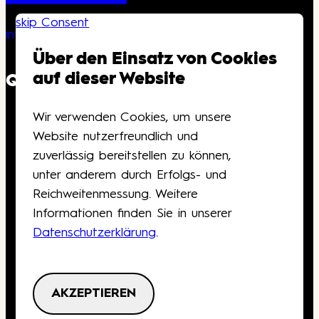
skip Consent
info@kongresshaus.ch
Über den Einsatz von Cookies
auf dieser Website
QUICKLINKS
Wir verwenden Cookies, um unsere
Downloads
Website nutzerfreundlich und
Anfahrt
zuverlässig bereitstellen zu können,
Barrierefreiheit
unter anderem durch Erfolgs- und
Gutscheine
Reichweitenmessung. Weitere
Kontakt
Informationen finden Sie in unserer
Datenschutzerklärung
.
Deutsch
English
Skip navigation
AKZEPTIEREN
AGB
Privacy Policy
Impressum