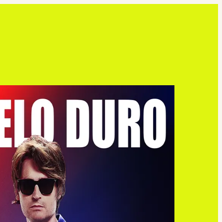
Menü
Erleben
Planen
Über un
Jobs
Anfrag