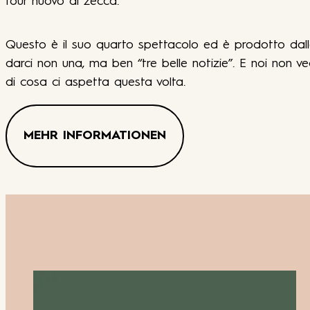
tour nuovo di zecca.
Questo è il suo quarto spettacolo ed è prodotto dall
darci non una, ma ben “tre belle notizie”. E noi non ve
di cosa ci aspetta questa volta.
MEHR INFORMATIONEN
e