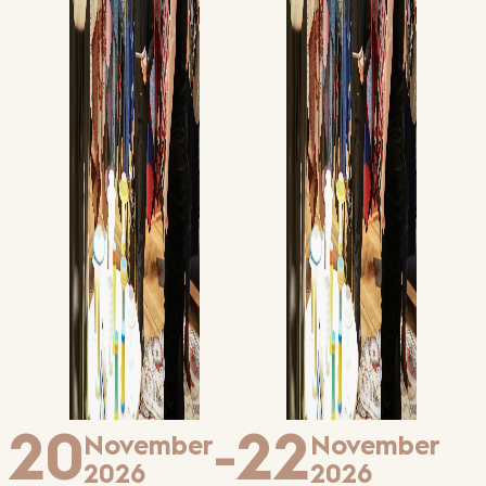
20
22
November
November
-
2026
2026