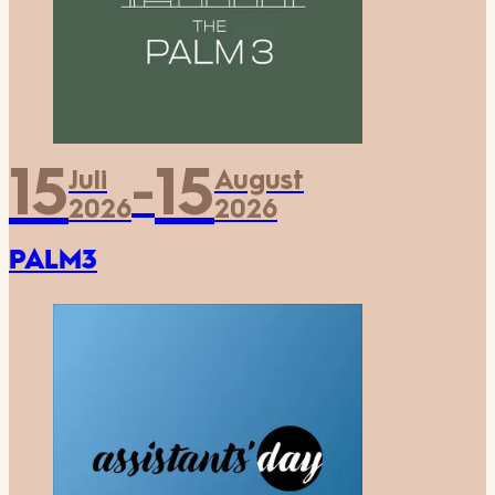
15
15
Juli
August
-
2026
2026
PALM3