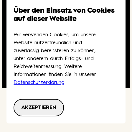
Barrierefreiheit
Über den Einsatz von Cookies
Gutscheine
auf dieser Website
Kontakt
Wir verwenden Cookies, um unsere
Deutsch
English
Website nutzerfreundlich und
zuverlässig bereitstellen zu können,
Navigation
unter anderem durch Erfolgs- und
AGB
Datenschutz
Impressum
überspringen
Reichweitenmessung. Weitere
Informationen finden Sie in unserer
Datenschutzerklärung
.
AKZEPTIEREN