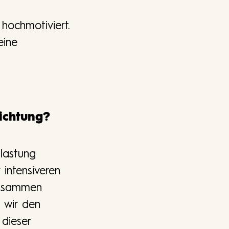
hochmotiviert.
eine
richtung?
slastung
intensiveren
zusammen
s wir den
dieser