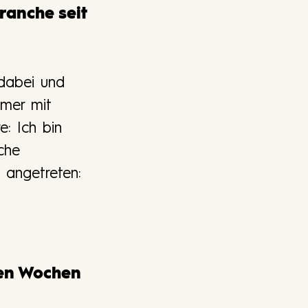
ranche seit
 dabei und
mmer mit
e: Ich bin
nche
 angetreten:
ten Wochen