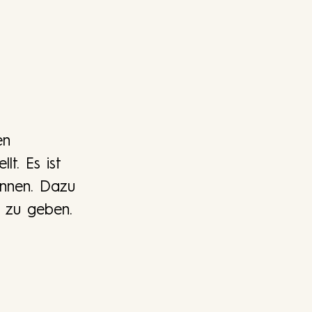
en
t. Es ist
önnen. Dazu
e zu geben.