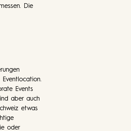
nmessen. Die
erungen
e Eventlocation.
rate Events
sind aber auch
 Schweiz etwas
htige
ie oder