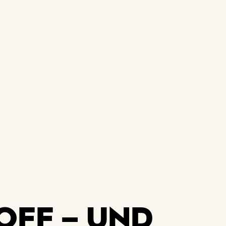
Menü
Erleben
Planen
Über un
Jobs
Anfrag
OFF – UND